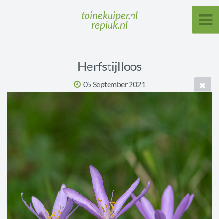
toinekuiper.nl
repiuk.nl
Herfstijlloos
05 September 2021