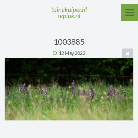
toinekuiper.nl
repiuk.nl
1003885
12 May 2022